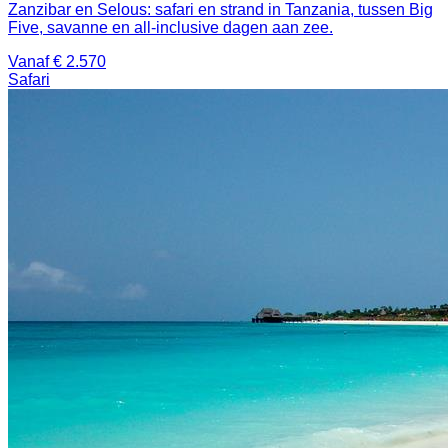
Zanzibar en Selous: safari en strand in Tanzania, tussen Big
Five, savanne en all-inclusive dagen aan zee.
Vanaf € 2.570
Safari