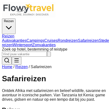
Reizen
Reizen
Autovakanties
Campings
Cruises
Rondreizen
Safarireizen
Stede
reizen
Wintersport
Zonvakanties
Zoek op hotel, bestemming of reistype
Home
/
Reizen
/
Safarireizen
Safarireizen
Ontdek Afrika met safarireizen en beleef wildlife, savanne en
avontuur in iconische parken. Van Tanzania tot Kenia: game
drives, gidsen en natuur op een tempo dat bij jou past.