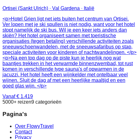
Ortisei (Sankt Ulrich) · Val Gardena · Italië
<p>Hotel Grien ligt net iets buiten het centrum van Ortisei.
Ver lopen met je ski spullen is niet nodig, want voor het hotel
stopt namelijk de ski bus. Wil je een keer iets anders dan
skiën? Het hotel organiseert samen met toeristische
organisaties (tegen betaling) verschillende activiteiten zoals
sneeuwschoenwandelen, met de sneeuwsafaribus op stap,
speciale activiteiten voor kinderen of nachtwandelingen. </p>
<p>Na een top dag op de piste kun je heerlijk nog wat
baantjes trekken in het verwarmde binnenzwembad, tot rust
komen in verschillende type sauna's of opwarmen in de
jacuzzi. Het hotel heeft een wijnkelder met ontelbaar veel
wijnen. Sluit de dag af met een heerlijke maaltijd en een
goed glas wijn. </p>
Vanaf € 1.419
5000+ reizen
9 categorieën
Pagina's
Over FlowyTravel
Contact
Privacy