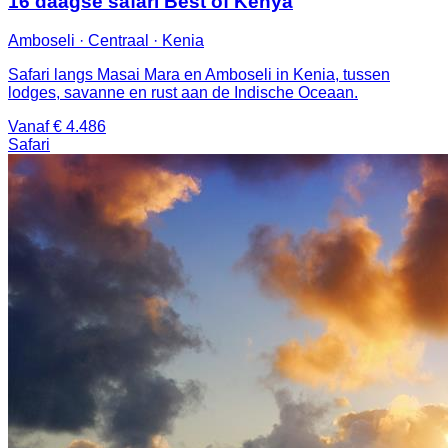
16 daagse safari Best of Kenya
Amboseli · Centraal · Kenia
Safari langs Masai Mara en Amboseli in Kenia, tussen
lodges, savanne en rust aan de Indische Oceaan.
Vanaf € 4.486
Safari