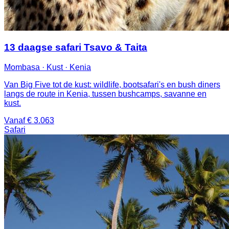
13 daagse safari Tsavo & Taita
Mombasa · Kust · Kenia
Van Big Five tot de kust: wildlife, bootsafari's en bush diners
langs de route in Kenia, tussen bushcamps, savanne en
kust.
Vanaf € 3.063
Safari