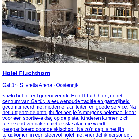
Hotel Fluchthorn
Galtür · Silvretta Arena · Oostenrijk
<p>In het recent gerenoveerde Hotel Fluchthorn, in het
centrum van Galtür, is eeuwenoude traditie en gastvrijheid
gecombineerd met moderne faciliteiten en goede service. Na
het uitgebreide ontbijtbuffet ben je 's morgens helemaal klaar
voor een sportieve dag op de piste. Kinderen kunnen zich
uitstekend vermaken met de skisafari die wordt
georganiseerd door de skischool. Na zo'n dag is het fijn
terugkomen in een sfeervol hotel met vriendelijk personeel,