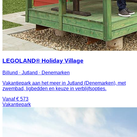
LEGOLAND® Holiday Village
Billund · Jutland · Denemarken
Vakantiepark aan het meer in Jutland (Denemarken), met
zwembad, ligbedden en keuze in verblijfsopties.
Vanaf € 573
Vakantiepark