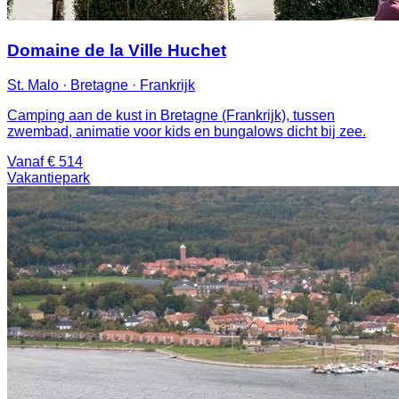
Domaine de la Ville Huchet
St. Malo · Bretagne · Frankrijk
Camping aan de kust in Bretagne (Frankrijk), tussen
zwembad, animatie voor kids en bungalows dicht bij zee.
Vanaf € 514
Vakantiepark