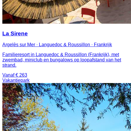
La Sirene
Argelès sur Mer · Languedoc & Roussillon · Frankrijk
Familieresort in Languedoc & Roussillon (Frankrijk), met
zwembad, miniclub en bungalows op loopafstand van het
strand.
Vanaf € 263
Vakantiepark