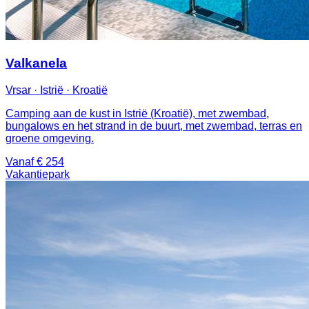
Valkanela
Vrsar · Istrië · Kroatië
Camping aan de kust in Istrië (Kroatië), met zwembad,
bungalows en het strand in de buurt, met zwembad, terras en
groene omgeving.
Vanaf € 254
Vakantiepark