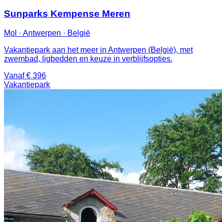
Sunparks Kempense Meren
Mol · Antwerpen · België
Vakantiepark aan het meer in Antwerpen (België), met
zwembad, ligbedden en keuze in verblijfsopties.
Vanaf € 396
Vakantiepark