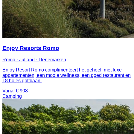
Enjoy Resorts Romo
Romo · Jutland · Denemarken
Enjoy Resort Romo complimenteert het geheel, met luxe
appartementen, een mooie wellness, een goed restaurant en
18 holes golfbaan.
Vanaf € 908
Camping