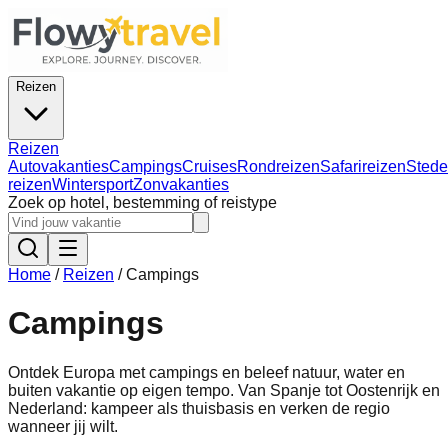
Reizen
Reizen
Autovakanties
Campings
Cruises
Rondreizen
Safarireizen
Stede
reizen
Wintersport
Zonvakanties
Zoek op hotel, bestemming of reistype
Home
/
Reizen
/
Campings
Campings
Ontdek Europa met campings en beleef natuur, water en
buiten vakantie op eigen tempo. Van Spanje tot Oostenrijk en
Nederland: kampeer als thuisbasis en verken de regio
wanneer jij wilt.