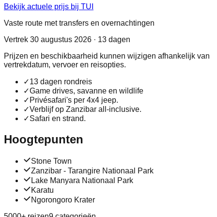
Bekijk actuele prijs bij TUI
Vaste route met transfers en overnachtingen
Vertrek 30 augustus 2026 · 13 dagen
Prijzen en beschikbaarheid kunnen wijzigen afhankelijk van
vertrekdatum, vervoer en reisopties.
✓
13 dagen rondreis
✓
Game drives, savanne en wildlife
✓
Privésafari's per 4x4 jeep.
✓
Verblijf op Zanzibar all-inclusive.
✓
Safari en strand.
Hoogtepunten
Stone Town
Zanzibar - Tarangire Nationaal Park
Lake Manyara Nationaal Park
Karatu
Ngorongoro Krater
5000+ reizen
9 categorieën