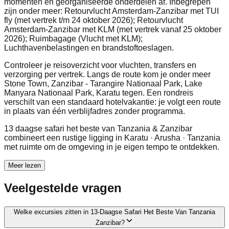
momenten en georganiseerde onderdelen af. Inbegrepen
zijn onder meer: Retourvlucht Amsterdam-Zanzibar met TUI
fly (met vertrek t/m 24 oktober 2026); Retourvlucht
Amsterdam-Zanzibar met KLM (met vertrek vanaf 25 oktober
2026); Ruimbagage (Vlucht met KLM);
Luchthavenbelastingen en brandstoftoeslagen.
Controleer je reisoverzicht voor vluchten, transfers en
verzorging per vertrek. Langs de route kom je onder meer
Stone Town, Zanzibar - Tarangire Nationaal Park, Lake
Manyara Nationaal Park, Karatu tegen. Een rondreis
verschilt van een standaard hotelvakantie: je volgt een route
in plaats van één verblijfadres zonder programma.
13 daagse safari het beste van Tanzania & Zanzibar
combineert een rustige ligging in Karatu · Arusha · Tanzania
met ruimte om de omgeving in je eigen tempo te ontdekken.
Meer lezen
Veelgestelde vragen
Welke excursies zitten in 13-Daagse Safari Het Beste Van Tanzania
Zanzibar?