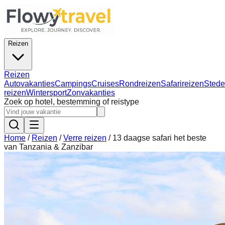
Reizen
Reizen
Autovakanties
Campings
Cruises
Rondreizen
Safarireizen
Stede
reizen
Wintersport
Zonvakanties
Zoek op hotel, bestemming of reistype
Home
/
Reizen
/
Verre reizen
/
13 daagse safari het beste
van Tanzania & Zanzibar