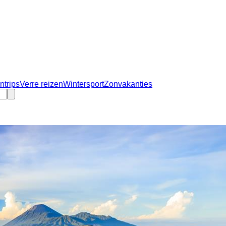
ntrips
Verre reizen
Wintersport
Zonvakanties