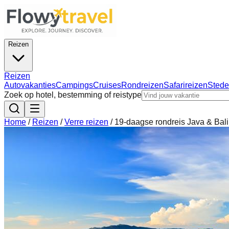
Reizen
Reizen
Autovakanties
Campings
Cruises
Rondreizen
Safarireizen
Stede
Zoek op hotel, bestemming of reistype
Home
/
Reizen
/
Verre reizen
/
19-daagse rondreis Java & Bali