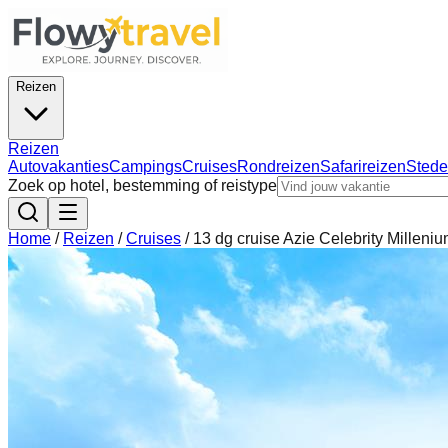
Reizen
Reizen
Autovakanties
Campings
Cruises
Rondreizen
Safarireizen
Stede
Zoek op hotel, bestemming of reistype
Home
/
Reizen
/
Cruises
/
13 dg cruise Azie Celebrity Milleni