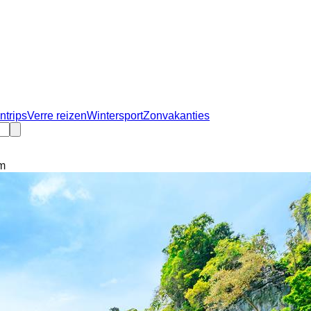
ntrips
Verre reizen
Wintersport
Zonvakanties
um