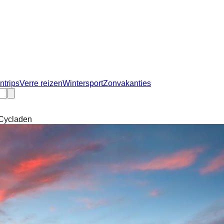
ntrips
Verre reizen
Wintersport
Zonvakanties
 Cycladen