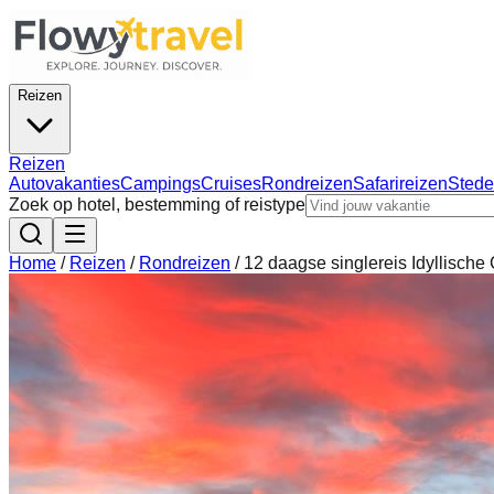
Reizen
Reizen
Autovakanties
Campings
Cruises
Rondreizen
Safarireizen
Stede
Zoek op hotel, bestemming of reistype
Home
/
Reizen
/
Rondreizen
/
12 daagse singlereis Idyllische