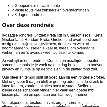
✓
Groepsreis met vaste route
✓
Vaste route met transfers en overnachtingen
✓
8 dagen rondreis
Over deze rondreis
8-daagse rondreis Ontdek Kreta ligt in Chersonissos · Kreta ·
Griekenland. Rondom Kreta, Griekenland overheerst een
rustig ritme: wijdse vergezichten, dorpjes en wijn- of
boomgaarden wisselen elkaar af, ideaal om overdag te
verkennen en ’s avonds weer tot jezelf te komen.
Je verblijft in een rondreis. Comfort en maaltijden bepalen
samen hoe thuis je je voelt na een dag buiten; let op hoeveel
privacy en ruimte je op de foto’s en in de plattegrond ziet.
Qua sfeer en tempo sluit dit goed aan bij een rondreis-profiel.
Met ongeveer 8 dagen blijft er genoeg adem om de streek te
laten landen, zonder dat alles hoeft te staan. Stellen en
kleine gezelschappen vinden hier vaak een goede mix
tussen plannen en spontaan een kantweg innemen.
Vertrekperiode, reisduur en verzorging horen logisch bij
elkaar: ze bepalen samen je totaalplaatje en je prijsniveau.