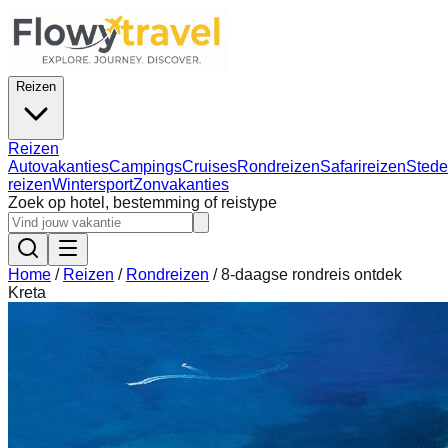
Reizen
Reizen
Autovakanties
Campings
Cruises
Rondreizen
Safarireizen
Stede
reizen
Wintersport
Zonvakanties
Zoek op hotel, bestemming of reistype
Home
/
Reizen
/
Rondreizen
/
8-daagse rondreis ontdek
Kreta