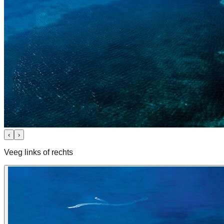
‹
›
Veeg links of rechts