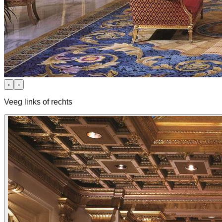
‹
›
Veeg links of rechts