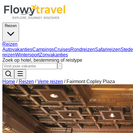
Reizen
Reizen
Autovakanties
Campings
Cruises
Rondreizen
Safarireizen
Stede
reizen
Wintersport
Zonvakanties
Zoek op hotel, bestemming of reistype
Home
/
Reizen
/
Verre reizen
/
Fairmont Copley Plaza