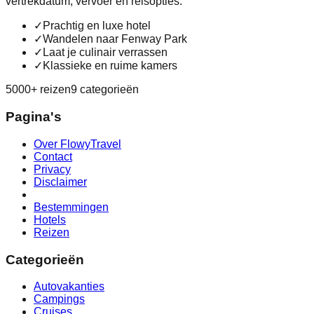
vertrekdatum, vervoer en reisopties.
✓
Prachtig en luxe hotel
✓
Wandelen naar Fenway Park
✓
Laat je culinair verrassen
✓
Klassieke en ruime kamers
5000+ reizen
9 categorieën
Pagina's
Over FlowyTravel
Contact
Privacy
Disclaimer
Bestemmingen
Hotels
Reizen
Categorieën
Autovakanties
Campings
Cruises