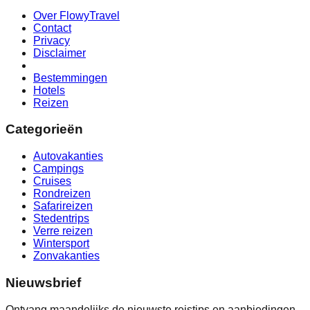
Over FlowyTravel
Contact
Privacy
Disclaimer
Bestemmingen
Hotels
Reizen
Categorieën
Autovakanties
Campings
Cruises
Rondreizen
Safarireizen
Stedentrips
Verre reizen
Wintersport
Zonvakanties
Nieuwsbrief
Ontvang maandelijks de nieuwste reistips en aanbiedingen.