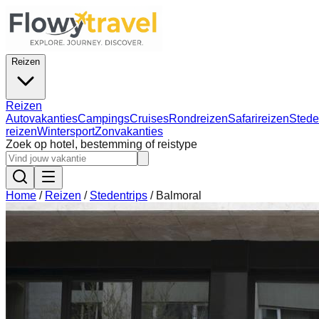
Reizen
Reizen
Autovakanties
Campings
Cruises
Rondreizen
Safarireizen
Stede
reizen
Wintersport
Zonvakanties
Zoek op hotel, bestemming of reistype
Home
/
Reizen
/
Stedentrips
/
Balmoral