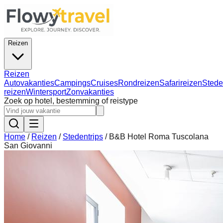
Reizen
Reizen
Autovakanties
Campings
Cruises
Rondreizen
Safarireizen
Stede
reizen
Wintersport
Zonvakanties
Zoek op hotel, bestemming of reistype
Home
/
Reizen
/
Stedentrips
/
B&B Hotel Roma Tuscolana
San Giovanni