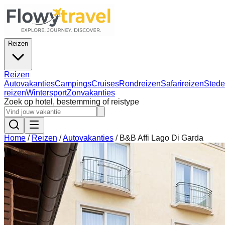
Reizen
Reizen
Autovakanties
Campings
Cruises
Rondreizen
Safarireizen
Stede
reizen
Wintersport
Zonvakanties
Zoek op hotel, bestemming of reistype
Home
/
Reizen
/
Autovakanties
/
B&B Affi Lago Di Garda