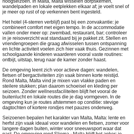
hoogseizoen. In Malta, Malta wisselen dorpskernen,
wandelpaden en lokale eetplekken elkaar af; je voelt snel of
je meer op rust of op verkennen bent ingesteld.
Het hotel (4-sterren verblijf) past bij een zonvakantie: je
combineert comfort met eigen tempo. In de accommodatie
vallen onder meer op: zwembad, restaurant, bar; controleer
in je reisoverzicht wat standaard bij je pakket zit. Stellen en
vriendengroepen die graag afwisselen tussen ontspanning
en lichte activiteit voelen zich hier vaak thuis. Gezinnen met
schoolgaande kinderen waarderen vooral vaste routines:
ontbijt, uitstap, terug naar de kamer zonder haast.
De omgeving leent zich voor actieve dagen: wandelen,
fietsen of bergactiviteiten zijn vaak binnen korte reistijd.
Rond Malta, Malta vind je mixen van vlakke paden en
steilere stukken; plan daarom schoeisel en kleding per
seizoen. Zonder wellnessfaciliteiten blijft het vooral de
buitenlucht en lokale routes die je dag vormgeven. In de
omgeving kun je routes afstemmen op conditie: stevige
dagtochten of kortere rondjes met pauzes onderweg.
Seizoenen bepalen het karakter van Malta, Malta: lente en
herfst zijn vaak ideaal voor wandelen en fietsen, zomer voor
langere dagen buiten, winter voor sneeuwsport waar dat
past. De omgeving rond Sliema · Malta blijft het anker: je