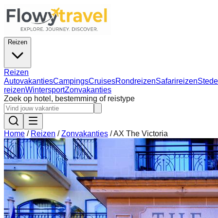
Reizen
Reizen
Autovakanties
Campings
Cruises
Rondreizen
Safarireizen
Stede
reizen
Wintersport
Zonvakanties
Zoek op hotel, bestemming of reistype
Home
/
Reizen
/
Zonvakanties
/
AX The Victoria