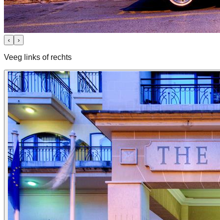
‹
›
Veeg links of rechts