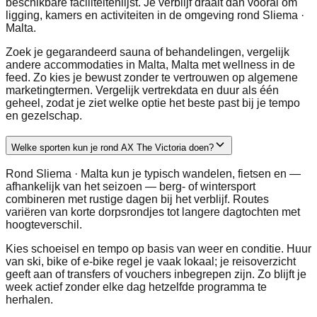
beschikbare faciliteitenlijst. Je verblijf draait dan vooral om
ligging, kamers en activiteiten in de omgeving rond Sliema ·
Malta.
Zoek je gegarandeerd sauna of behandelingen, vergelijk
andere accommodaties in Malta, Malta met wellness in de
feed. Zo kies je bewust zonder te vertrouwen op algemene
marketingtermen. Vergelijk vertrekdata en duur als één
geheel, zodat je ziet welke optie het beste past bij je tempo
en gezelschap.
Welke sporten kun je rond AX The Victoria doen?
Rond Sliema · Malta kun je typisch wandelen, fietsen en —
afhankelijk van het seizoen — berg- of wintersport
combineren met rustige dagen bij het verblijf. Routes
variëren van korte dorpsrondjes tot langere dagtochten met
hoogteverschil.
Kies schoeisel en tempo op basis van weer en conditie. Huur
van ski, bike of e-bike regel je vaak lokaal; je reisoverzicht
geeft aan of transfers of vouchers inbegrepen zijn. Zo blijft je
week actief zonder elke dag hetzelfde programma te
herhalen.