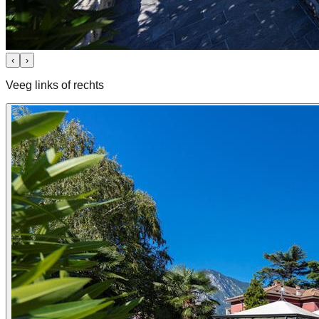
‹
›
Veeg links of rechts