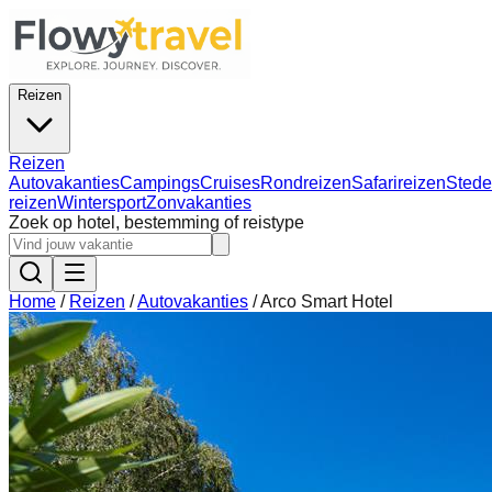
Reizen
Reizen
Autovakanties
Campings
Cruises
Rondreizen
Safarireizen
Stede
reizen
Wintersport
Zonvakanties
Zoek op hotel, bestemming of reistype
Home
/
Reizen
/
Autovakanties
/
Arco Smart Hotel