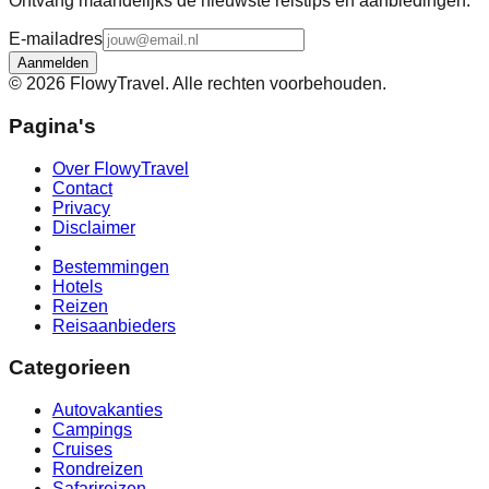
Ontvang maandelijks de nieuwste reistips en aanbiedingen.
E-mailadres
Aanmelden
©
2026
FlowyTravel. Alle rechten voorbehouden.
Pagina's
Over FlowyTravel
Contact
Privacy
Disclaimer
Bestemmingen
Hotels
Reizen
Reisaanbieders
Categorieen
Autovakanties
Campings
Cruises
Rondreizen
Safarireizen