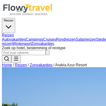
Reizen
Reizen
Autovakanties
Campings
Cruises
Rondreizen
Safarireizen
Stede
reizen
Wintersport
Zonvakanties
Zoek op hotel, bestemming of reistype
Home
/
Reizen
/
Zonvakanties
/
Arabia Azur Resort