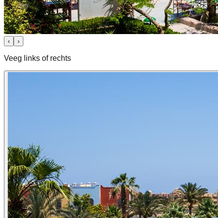
‹
›
Veeg links of rechts