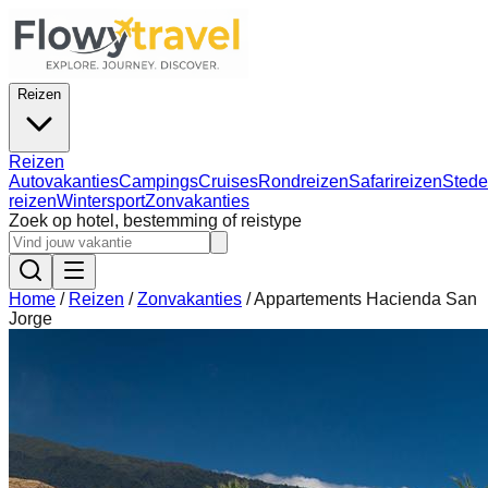
Reizen
Reizen
Autovakanties
Campings
Cruises
Rondreizen
Safarireizen
Stede
reizen
Wintersport
Zonvakanties
Zoek op hotel, bestemming of reistype
Home
/
Reizen
/
Zonvakanties
/
Appartements Hacienda San
Jorge