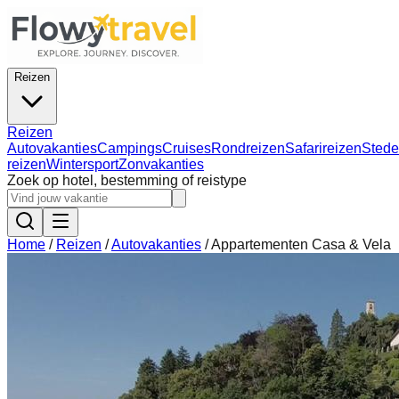
Reizen
Reizen
Autovakanties
Campings
Cruises
Rondreizen
Safarireizen
Stede
reizen
Wintersport
Zonvakanties
Zoek op hotel, bestemming of reistype
Home
/
Reizen
/
Autovakanties
/
Appartementen Casa & Vela