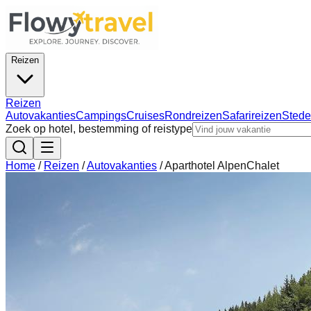
Reizen
Reizen
Autovakanties
Campings
Cruises
Rondreizen
Safarireizen
Stede
Zoek op hotel, bestemming of reistype
Home
/
Reizen
/
Autovakanties
/
Aparthotel AlpenChalet