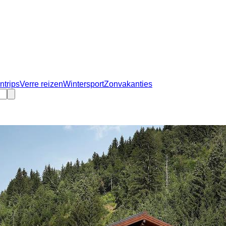
ntrips
Verre reizen
Wintersport
Zonvakanties