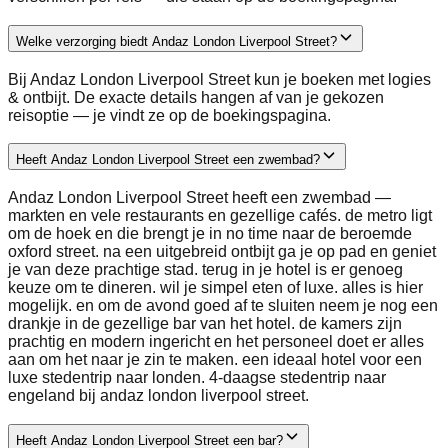
Welke verzorging biedt Andaz London Liverpool Street?
Bij Andaz London Liverpool Street kun je boeken met logies
& ontbijt. De exacte details hangen af van je gekozen
reisoptie — je vindt ze op de boekingspagina.
Heeft Andaz London Liverpool Street een zwembad?
Andaz London Liverpool Street heeft een zwembad —
markten en vele restaurants en gezellige cafés. de metro ligt
om de hoek en die brengt je in no time naar de beroemde
oxford street. na een uitgebreid ontbijt ga je op pad en geniet
je van deze prachtige stad. terug in je hotel is er genoeg
keuze om te dineren. wil je simpel eten of luxe. alles is hier
mogelijk. en om de avond goed af te sluiten neem je nog een
drankje in de gezellige bar van het hotel. de kamers zijn
prachtig en modern ingericht en het personeel doet er alles
aan om het naar je zin te maken. een ideaal hotel voor een
luxe stedentrip naar londen. 4-daagse stedentrip naar
engeland bij andaz london liverpool street.
Heeft Andaz London Liverpool Street een bar?