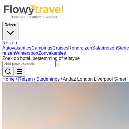
Reizen
Reizen
Autovakanties
Campings
Cruises
Rondreizen
Safarireizen
Stede
reizen
Wintersport
Zonvakanties
Zoek op hotel, bestemming of reistype
Home
/
Reizen
/
Stedentrips
/
Andaz London Liverpool Street