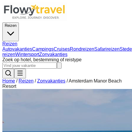
Reizen
Reizen
Autovakanties
Campings
Cruises
Rondreizen
Safarireizen
Stede
reizen
Wintersport
Zonvakanties
Zoek op hotel, bestemming of reistype
Home
/
Reizen
/
Zonvakanties
/
Amsterdam Manor Beach
Resort