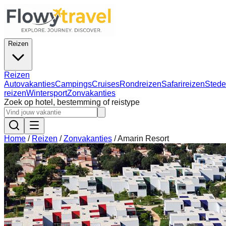
Reizen
Reizen
Autovakanties
Campings
Cruises
Rondreizen
Safarireizen
Stede
reizen
Wintersport
Zonvakanties
Zoek op hotel, bestemming of reistype
Home
/
Reizen
/
Zonvakanties
/
Amarin Resort