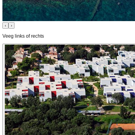
‹
›
Veeg links of rechts