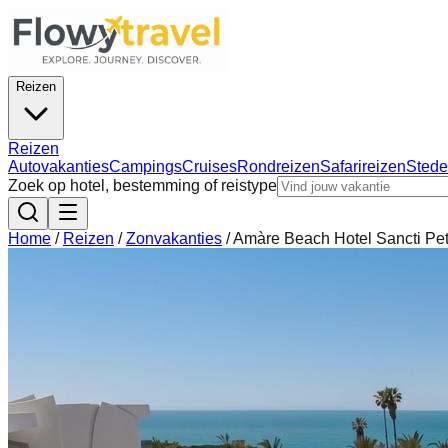
Reizen
Reizen
Autovakanties
Campings
Cruises
Rondreizen
Safarireizen
Stede
Zoek op hotel, bestemming of reistype
Home
/
Reizen
/
Zonvakanties
/
Amàre Beach Hotel Sancti Pet