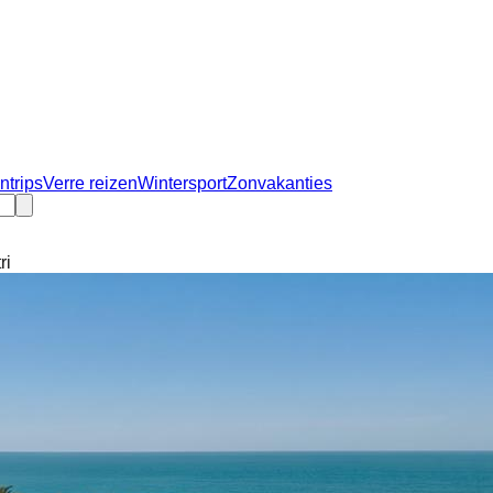
ntrips
Verre reizen
Wintersport
Zonvakanties
ri