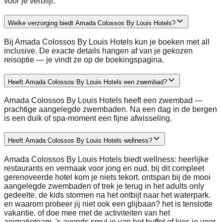
voor je verblijf.
Welke verzorging biedt Amada Colossos By Louis Hotels?
Bij Amada Colossos By Louis Hotels kun je boeken met all
inclusive. De exacte details hangen af van je gekozen
reisoptie — je vindt ze op de boekingspagina.
Heeft Amada Colossos By Louis Hotels een zwembad?
Amada Colossos By Louis Hotels heeft een zwembad —
prachtige aangelegde zwembaden. Na een dag in de bergen
is een duik of spa-moment een fijne afwisseling.
Heeft Amada Colossos By Louis Hotels wellness?
Amada Colossos By Louis Hotels biedt wellness: heerlijke
restaurants en vermaak voor jong en oud. bij dit compleet
gerenoveerde hotel kom je niets tekort. ontspan bij de mooi
aangelegde zwembaden of trek je terug in het adults only
gedeelte. de kids stormen na het ontbijt naar het waterpark.
en waarom probeer jij niet ook een glijbaan? het is tenslotte
vakantie. of doe mee met de activiteiten van het
animatieteam. 's avonds smul je van het buffet of kies je voor