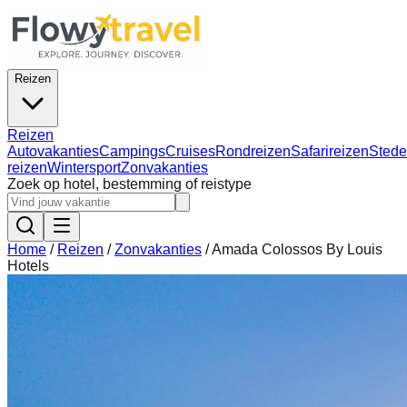
Reizen
Reizen
Autovakanties
Campings
Cruises
Rondreizen
Safarireizen
Stede
reizen
Wintersport
Zonvakanties
Zoek op hotel, bestemming of reistype
Home
/
Reizen
/
Zonvakanties
/
Amada Colossos By Louis
Hotels