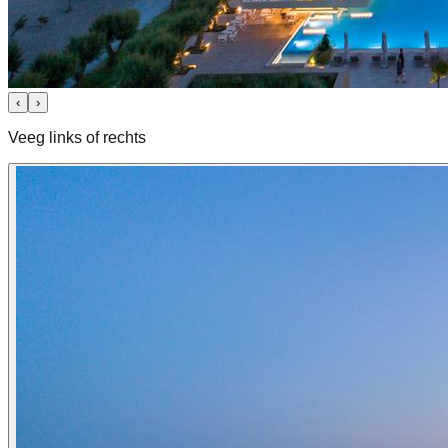
‹
›
Veeg links of rechts