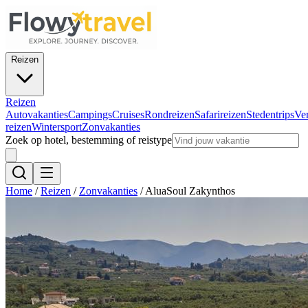
Reizen
Reizen
Autovakanties
Campings
Cruises
Rondreizen
Safarireizen
Stedentrips
Ve
reizen
Wintersport
Zonvakanties
Zoek op hotel, bestemming of reistype
Home
/
Reizen
/
Zonvakanties
/
AluaSoul Zakynthos