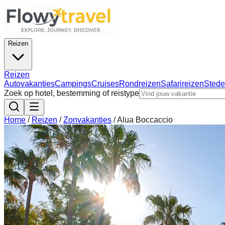
Reizen
Reizen
Autovakanties
Campings
Cruises
Rondreizen
Safarireizen
Stede
Zoek op hotel, bestemming of reistype
Home
/
Reizen
/
Zonvakanties
/
Alua Boccaccio