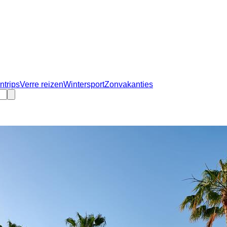
ntrips
Verre reizen
Wintersport
Zonvakanties