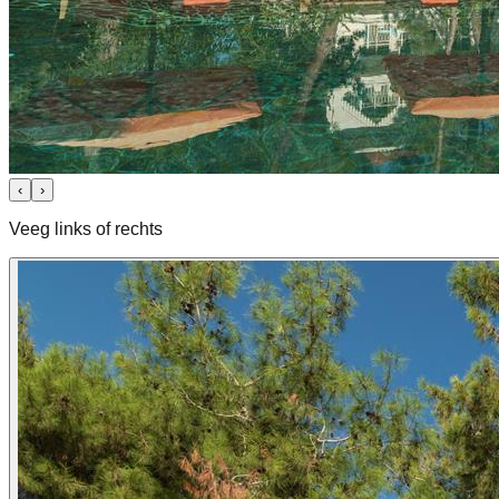
‹
›
Veeg links of rechts