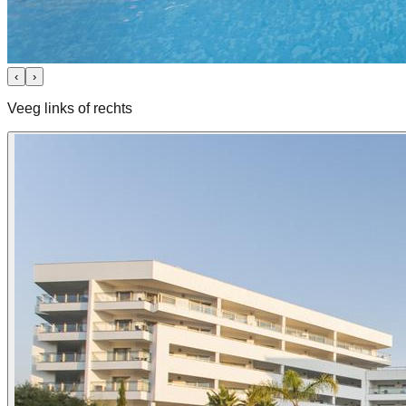
‹
›
Veeg links of rechts