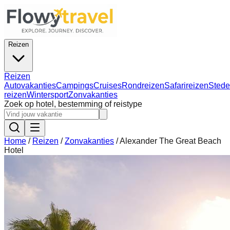
Reizen
Reizen
Autovakanties
Campings
Cruises
Rondreizen
Safarireizen
Stede
reizen
Wintersport
Zonvakanties
Zoek op hotel, bestemming of reistype
Home
/
Reizen
/
Zonvakanties
/
Alexander The Great Beach
Hotel