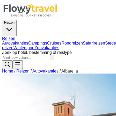
Reizen
Reizen
Autovakanties
Campings
Cruises
Rondreizen
Safarireizen
Stede
reizen
Wintersport
Zonvakanties
Zoek op hotel, bestemming of reistype
Home
/
Reizen
/
Autovakanties
/
Albarella