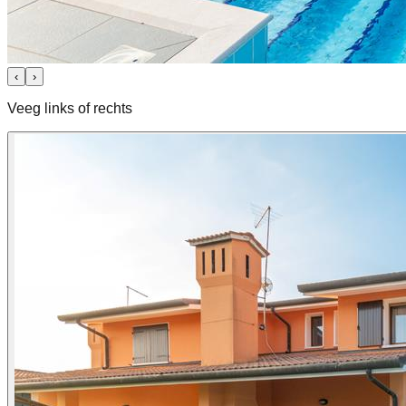
‹
›
Veeg links of rechts