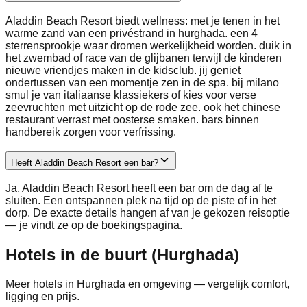
Aladdin Beach Resort biedt wellness: met je tenen in het
warme zand van een privéstrand in hurghada. een 4
sterrensprookje waar dromen werkelijkheid worden. duik in
het zwembad of race van de glijbanen terwijl de kinderen
nieuwe vriendjes maken in de kidsclub. jij geniet
ondertussen van een momentje zen in de spa. bij milano
smul je van italiaanse klassiekers of kies voor verse
zeevruchten met uitzicht op de rode zee. ook het chinese
restaurant verrast met oosterse smaken. bars binnen
handbereik zorgen voor verfrissing.
Heeft Aladdin Beach Resort een bar?
Ja, Aladdin Beach Resort heeft een bar om de dag af te
sluiten. Een ontspannen plek na tijd op de piste of in het
dorp. De exacte details hangen af van je gekozen reisoptie
— je vindt ze op de boekingspagina.
Hotels in de buurt (Hurghada)
Meer hotels in Hurghada en omgeving — vergelijk comfort,
ligging en prijs.