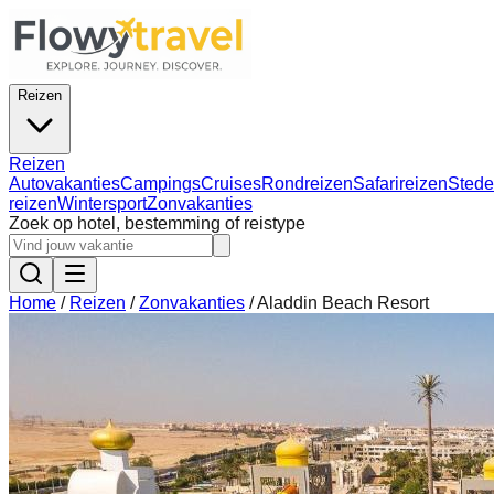
Reizen
Reizen
Autovakanties
Campings
Cruises
Rondreizen
Safarireizen
Stede
reizen
Wintersport
Zonvakanties
Zoek op hotel, bestemming of reistype
Home
/
Reizen
/
Zonvakanties
/
Aladdin Beach Resort