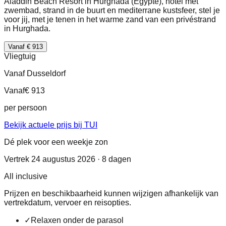
Aladdin Beach Resort in Hurghada (Egypte), hotel met
zwembad, strand in de buurt en mediterrane kustsfeer, stel je
voor jij, met je tenen in het warme zand van een privéstrand
in Hurghada.
Vanaf € 913
Vliegtuig
Vanaf Dusseldorf
Vanaf
€ 913
per persoon
Bekijk actuele prijs bij TUI
Dé plek voor een weekje zon
Vertrek 24 augustus 2026 · 8 dagen
All inclusive
Prijzen en beschikbaarheid kunnen wijzigen afhankelijk van
vertrekdatum, vervoer en reisopties.
✓
Relaxen onder de parasol