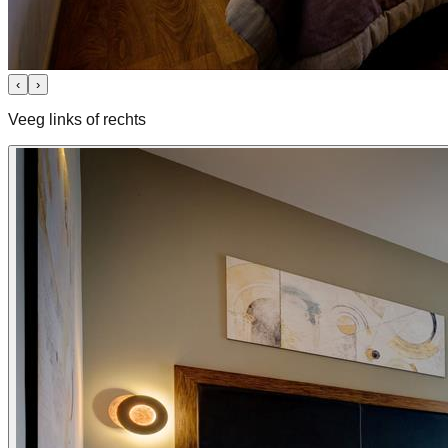
‹
›
Veeg links of rechts