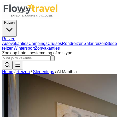
Reizen
Reizen
Autovakanties
Campings
Cruises
Rondreizen
Safarireizen
Stede
reizen
Wintersport
Zonvakanties
Zoek op hotel, bestemming of reistype
Home
/
Reizen
/
Stedentrips
/
Al Manthia