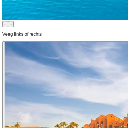
‹
›
Veeg links of rechts