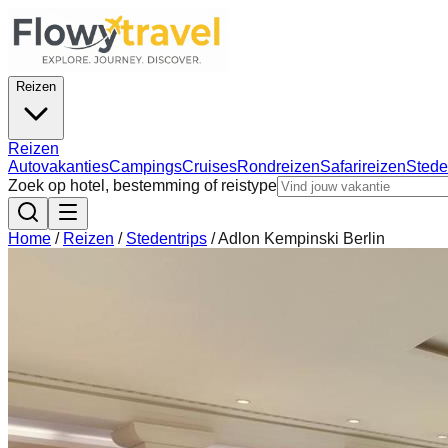
Reizen
Reizen
Autovakanties
Campings
Cruises
Rondreizen
Safarireizen
Stede
Zoek op hotel, bestemming of reistype
Home
/
Reizen
/
Stedentrips
/
Adlon Kempinski Berlin