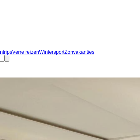
ntrips
Verre reizen
Wintersport
Zonvakanties