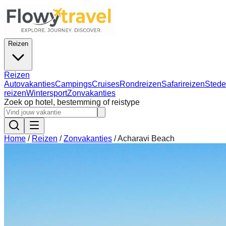
Reizen
Reizen
Autovakanties
Campings
Cruises
Rondreizen
Safarireizen
Stede
reizen
Wintersport
Zonvakanties
Zoek op hotel, bestemming of reistype
Home
/
Reizen
/
Zonvakanties
/
Acharavi Beach