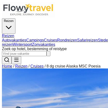
Reizen
Reizen
Autovakanties
Campings
Cruises
Rondreizen
Safarireizen
Stede
reizen
Wintersport
Zonvakanties
Zoek op hotel, bestemming of reistype
Home
/
Reizen
/
Cruises
/
8 dg cruise Alaska MSC Poesia