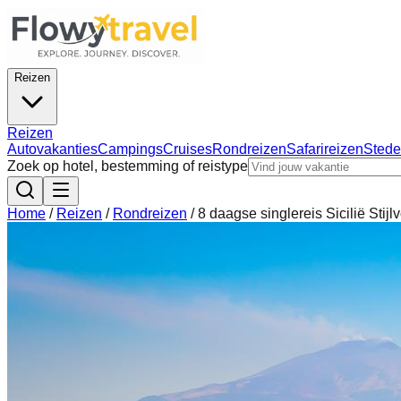
Reizen
Reizen
Autovakanties
Campings
Cruises
Rondreizen
Safarireizen
Stede
Zoek op hotel, bestemming of reistype
Home
/
Reizen
/
Rondreizen
/
8 daagse singlereis Sicilië Stijl