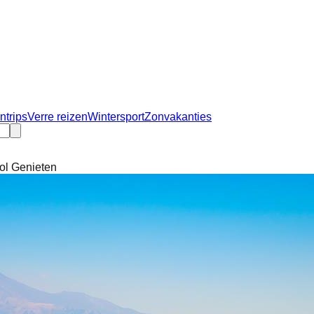
ntrips
Verre reizen
Wintersport
Zonvakanties
vol Genieten