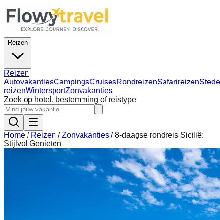
Reizen
Reizen
Autovakanties
Campings
Cruises
Rondreizen
Safarireizen
Stede
reizen
Wintersport
Zonvakanties
Zoek op hotel, bestemming of reistype
Home
/
Reizen
/
Zonvakanties
/
8-daagse rondreis Sicilië:
Stijlvol Genieten