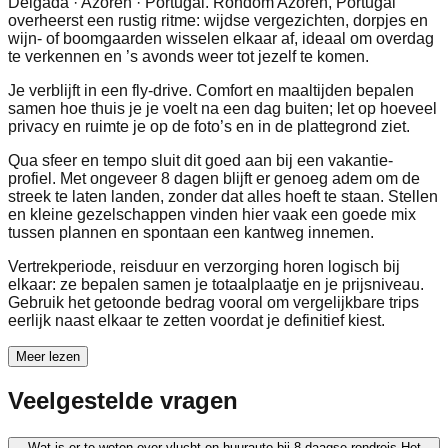
Delgada · Azoren · Portugal. Rondom Azoren, Portugal
overheerst een rustig ritme: wijdse vergezichten, dorpjes en
wijn- of boomgaarden wisselen elkaar af, ideaal om overdag
te verkennen en ’s avonds weer tot jezelf te komen.
Je verblijft in een fly-drive. Comfort en maaltijden bepalen
samen hoe thuis je je voelt na een dag buiten; let op hoeveel
privacy en ruimte je op de foto’s en in de plattegrond ziet.
Qua sfeer en tempo sluit dit goed aan bij een vakantie-
profiel. Met ongeveer 8 dagen blijft er genoeg adem om de
streek te laten landen, zonder dat alles hoeft te staan. Stellen
en kleine gezelschappen vinden hier vaak een goede mix
tussen plannen en spontaan een kantweg innemen.
Vertrekperiode, reisduur en verzorging horen logisch bij
elkaar: ze bepalen samen je totaalplaatje en je prijsniveau.
Gebruik het getoonde bedrag vooral om vergelijkbare trips
eerlijk naast elkaar te zetten voordat je definitief kiest.
Meer lezen
Veelgestelde vragen
Wat is er te weten over vlucht en huurauto bij 8-daagse rondreis Het