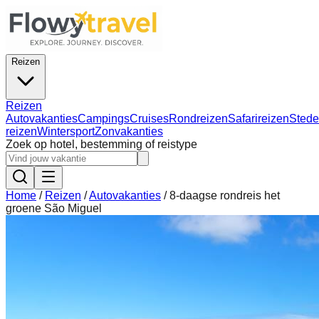
Reizen
Reizen
Autovakanties
Campings
Cruises
Rondreizen
Safarireizen
Stede
reizen
Wintersport
Zonvakanties
Zoek op hotel, bestemming of reistype
Home
/
Reizen
/
Autovakanties
/
8-daagse rondreis het
groene São Miguel