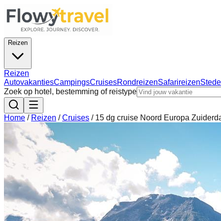
Reizen
Reizen
Autovakanties
Campings
Cruises
Rondreizen
Safarireizen
Stede
Zoek op hotel, bestemming of reistype
Home
/
Reizen
/
Cruises
/
15 dg cruise Noord Europa Zuider