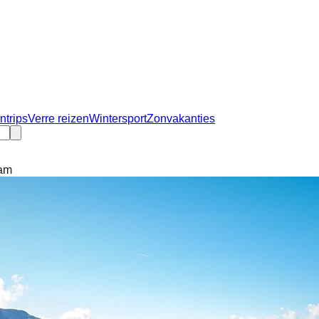
ntrips
Verre reizen
Wintersport
Zonvakanties
dam