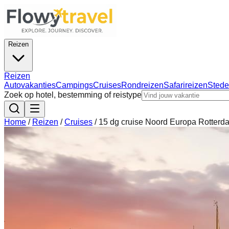
Reizen
Reizen
Autovakanties
Campings
Cruises
Rondreizen
Safarireizen
Stede
Zoek op hotel, bestemming of reistype
Home
/
Reizen
/
Cruises
/
15 dg cruise Noord Europa Rotterd