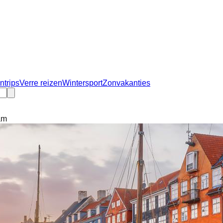
ntrips
Verre reizen
Wintersport
Zonvakanties
am