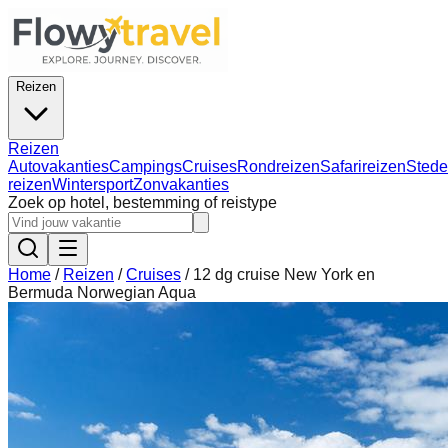
Reizen
Reizen
Autovakanties
Campings
Cruises
Rondreizen
Safarireizen
Stede
reizen
Wintersport
Zonvakanties
Zoek op hotel, bestemming of reistype
Home
/
Reizen
/
Cruises
/
12 dg cruise New York en
Bermuda Norwegian Aqua