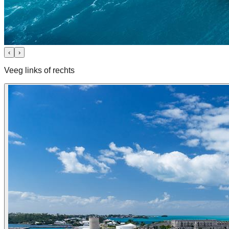
‹
›
Veeg links of rechts