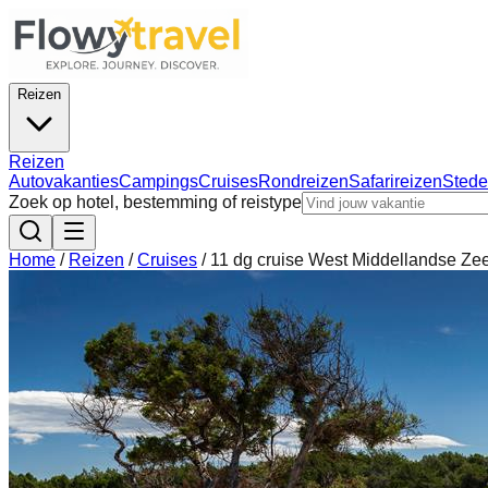
Reizen
Reizen
Autovakanties
Campings
Cruises
Rondreizen
Safarireizen
Stede
Zoek op hotel, bestemming of reistype
Home
/
Reizen
/
Cruises
/
11 dg cruise West Middellandse Z