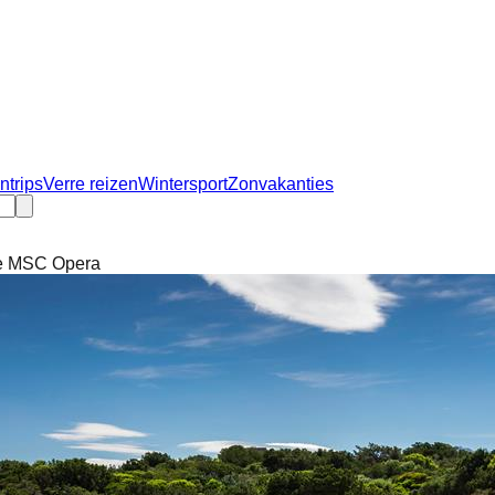
ntrips
Verre reizen
Wintersport
Zonvakanties
ee MSC Opera