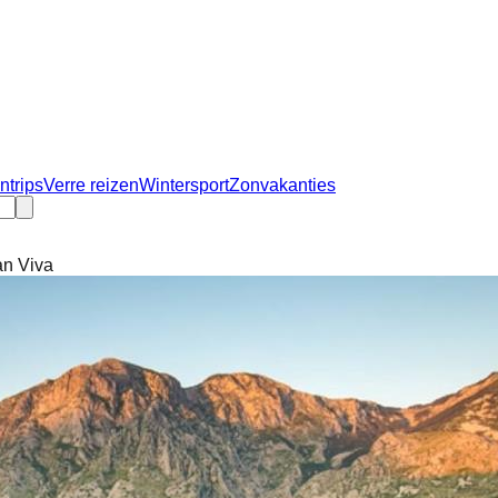
ntrips
Verre reizen
Wintersport
Zonvakanties
an Viva