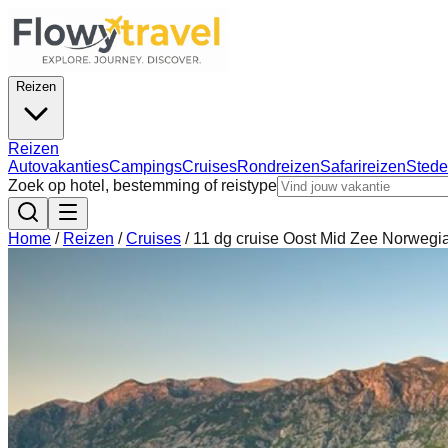
Reizen
Reizen
Autovakanties
Campings
Cruises
Rondreizen
Safarireizen
Stede
Zoek op hotel, bestemming of reistype
Home
/
Reizen
/
Cruises
/
11 dg cruise Oost Mid Zee Norwegi