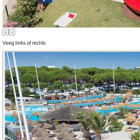
‹
›
Veeg links of rechts