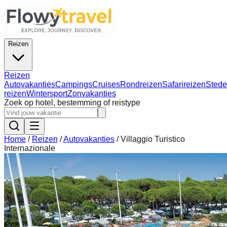
Reizen
Reizen
Autovakanties
Campings
Cruises
Rondreizen
Safarireizen
Stede
reizen
Wintersport
Zonvakanties
Zoek op hotel, bestemming of reistype
Home
/
Reizen
/
Autovakanties
/
Villaggio Turistico
Internazionale