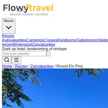
Reizen
Reizen
Autovakanties
Campings
Cruises
Rondreizen
Safarireizen
Stede
reizen
Wintersport
Zonvakanties
Zoek op hotel, bestemming of reistype
Home
/
Reizen
/
Zonvakanties
/
Resort Els Pins