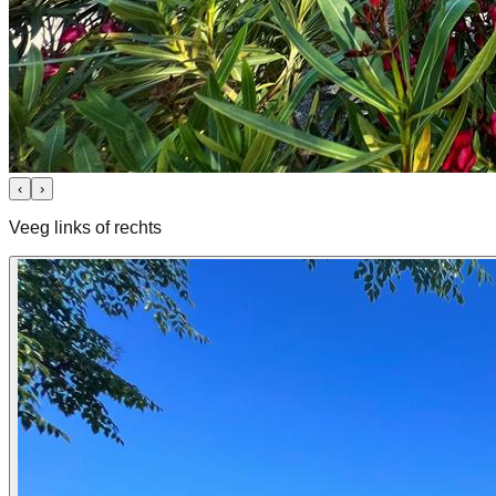
‹
›
Veeg links of rechts