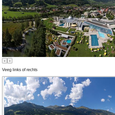
‹
›
Veeg links of rechts