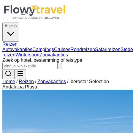
Reizen
Reizen
Autovakanties
Campings
Cruises
Rondreizen
Safarireizen
Stede
reizen
Wintersport
Zonvakanties
Zoek op hotel, bestemming of reistype
Home
/
Reizen
/
Zonvakanties
/
Iberostar Selection
Andalucia Playa