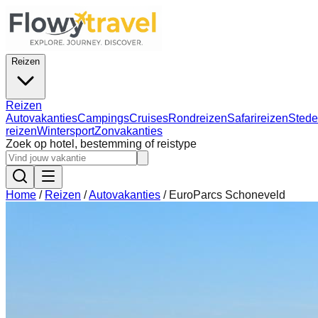
Reizen
Reizen
Autovakanties
Campings
Cruises
Rondreizen
Safarireizen
Stede
reizen
Wintersport
Zonvakanties
Zoek op hotel, bestemming of reistype
Home
/
Reizen
/
Autovakanties
/
EuroParcs Schoneveld