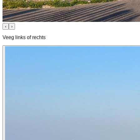
‹
›
Veeg links of rechts