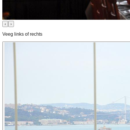
‹
›
Veeg links of rechts