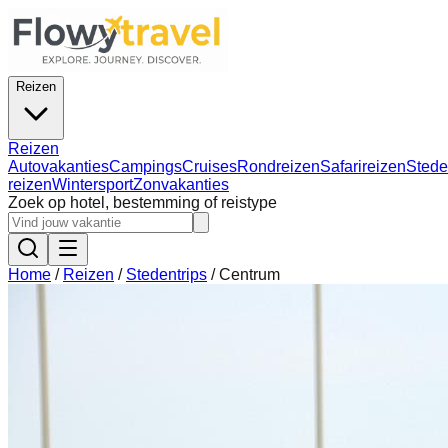
Reizen
Reizen
Autovakanties
Campings
Cruises
Rondreizen
Safarireizen
Stede
reizen
Wintersport
Zonvakanties
Zoek op hotel, bestemming of reistype
Home
/
Reizen
/
Stedentrips
/
Centrum