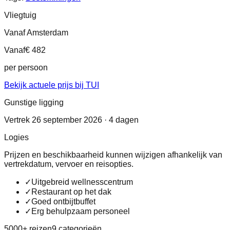
Vliegtuig
Vanaf Amsterdam
Vanaf
€ 482
per persoon
Bekijk actuele prijs bij TUI
Gunstige ligging
Vertrek 26 september 2026 · 4 dagen
Logies
Prijzen en beschikbaarheid kunnen wijzigen afhankelijk van
vertrekdatum, vervoer en reisopties.
✓
Uitgebreid wellnesscentrum
✓
Restaurant op het dak
✓
Goed ontbijtbuffet
✓
Erg behulpzaam personeel
5000+ reizen
9 categorieën