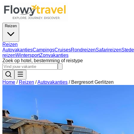
Reizen
Reizen
Autovakanties
Campings
Cruises
Rondreizen
Safarireizen
Stede
reizen
Wintersport
Zonvakanties
Zoek op hotel, bestemming of reistype
Home
/
Reizen
/
Autovakanties
/
Bergresort Gerlitzen